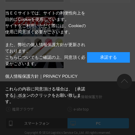
当ＥＣサイトでは、サイトの利便性向上を
目的にCookieを使用しています。
サイトをご利用いただく際には、Cookieの
使用に同意頂く必要がございます。
また、弊社の個人情報保護方針が更新され
ております。
こちらについてもご確認の上、同意頂く必
承諾する
要がございます。
個人情報保護方針｜PRIVACY POLICY
これらの内容に同意頂ける場合は、［承諾
する］ボタンのクリックをお願い致しま
会社概要
個人情報保護方針
す。
推奨ブラウザ
e-site top
スマートフォン
PC
Copyright © SEGA Logistics Service Co.,Ltd. All rights reserved.