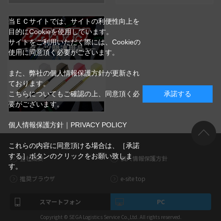
当ＥＣサイトでは、サイトの利便性向上を
目的にCookieを使用しています。
サイトをご利用いただく際には、Cookieの
使用に同意頂く必要がございます。
また、弊社の個人情報保護方針が更新され
ております。
こちらについてもご確認の上、同意頂く必
承諾する
要がございます。
個人情報保護方針｜PRIVACY POLICY
これらの内容に同意頂ける場合は、［承諾
する］ボタンのクリックをお願い致しま
会社概要
個人情報保護方針
す。
推奨ブラウザ
e-site top
スマートフォン
PC
Copyright © SEGA Logistics Service Co.,Ltd. All rights reserved.