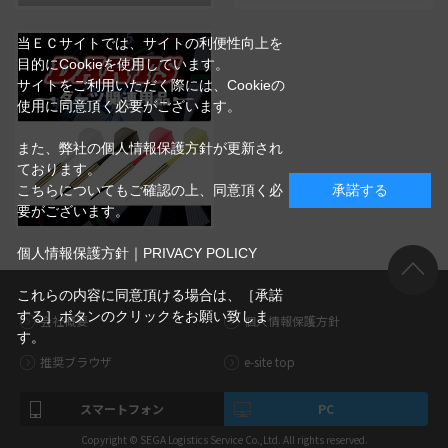
当ＥＣサイトでは、サイトの利便性向上を
目的にCookieを使用しています。
サイトをご利用いただく際には、Cookieの
使用に同意頂く必要がございます。
また、弊社の個人情報保護方針が更新され
ております。
こちらについてもご確認の上、同意頂く必
承諾する
要がございます。
個人情報保護方針｜PRIVACY POLICY
これらの内容に同意頂ける場合は、［承諾
する］ボタンのクリックをお願い致しま
会社概要
個人情報保護方針
す。
推奨ブラウザ
e-site top
スマートフォン
PC
Copyright © SEGA Logistics Service Co.,Ltd. All rights reserved.