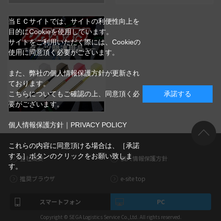
当ＥＣサイトでは、サイトの利便性向上を
目的にCookieを使用しています。
サイトをご利用いただく際には、Cookieの
使用に同意頂く必要がございます。
また、弊社の個人情報保護方針が更新され
ております。
こちらについてもご確認の上、同意頂く必
承諾する
要がございます。
個人情報保護方針｜PRIVACY POLICY
これらの内容に同意頂ける場合は、［承諾
する］ボタンのクリックをお願い致しま
会社概要
個人情報保護方針
す。
推奨ブラウザ
e-site top
スマートフォン
PC
Copyright © SEGA Logistics Service Co.,Ltd. All rights reserved.