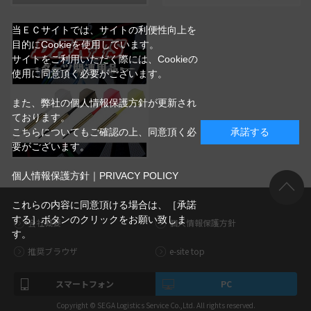
当ＥＣサイトでは、サイトの利便性向上を
目的にCookieを使用しています。
サイトをご利用いただく際には、Cookieの
使用に同意頂く必要がございます。
また、弊社の個人情報保護方針が更新され
ております。
こちらについてもご確認の上、同意頂く必
承諾する
要がございます。
個人情報保護方針｜PRIVACY POLICY
これらの内容に同意頂ける場合は、［承諾
する］ボタンのクリックをお願い致しま
会社概要
個人情報保護方針
す。
推奨ブラウザ
e-site top
スマートフォン
PC
Copyright © SEGA Logistics Service Co.,Ltd. All rights reserved.