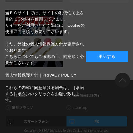
当ＥＣサイトでは、サイトの利便性向上を
目的にCookieを使用しています。
サイトをご利用いただく際には、Cookieの
使用に同意頂く必要がございます。
また、弊社の個人情報保護方針が更新され
ております。
こちらについてもご確認の上、同意頂く必
承諾する
要がございます。
個人情報保護方針｜PRIVACY POLICY
これらの内容に同意頂ける場合は、［承諾
する］ボタンのクリックをお願い致しま
会社概要
個人情報保護方針
す。
推奨ブラウザ
e-site top
スマートフォン
PC
Copyright © SEGA Logistics Service Co.,Ltd. All rights reserved.