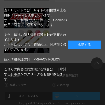
当ＥＣサイトでは、サイトの利便性向上を
目的にCookieを使用しています。
サイトをご利用いただく際には、Cookieの
使用に同意頂く必要がございます。
また、弊社の個人情報保護方針が更新され
ております。
こちらについてもご確認の上、同意頂く必
承諾する
要がございます。
個人情報保護方針｜PRIVACY POLICY
これらの内容に同意頂ける場合は、［承諾
する］ボタンのクリックをお願い致しま
会社概要
個人情報保護方針
す。
推奨ブラウザ
e-site top
スマートフォン
PC
Copyright © SEGA Logistics Service Co.,Ltd. All rights reserved.