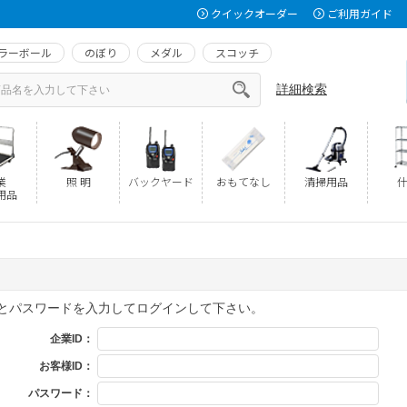
クイックオーダー
ご利用ガイド
ラーボール
のぼり
メダル
スコッチ
詳細検索
業
照 明
バックヤード
おもてなし
清掃用品
什
用品
Dとパスワードを入力してログインして下さい。
企業ID：
お客様ID：
パスワード：