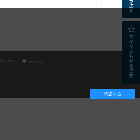
ブラウザ
e-site top
承諾する