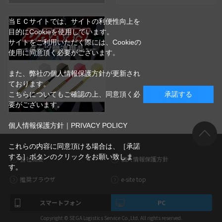
当ＥＣサイトでは、サイトの利便性向上を
目的にCookieを使用しています。
サイトをご利用いただく際には、Cookieの
使用に同意頂く必要がございます。
また、弊社の個人情報保護方針が更新され
ております。
こちらについてもご確認の上、同意頂く必
承諾する
要がございます。
個人情報保護方針｜PRIVACY POLICY
これらの内容に同意頂ける場合は、［承諾
する］ボタンのクリックをお願い致しま
会社概要
個人情報保護方針
す。
推奨ブラウザ
e-site top
スマートフォン
PC
Copyright © SEGA Logistics Service Co.,Ltd. All rights reserved.