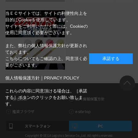
当ＥＣサイトでは、サイトの利便性向上を
目的にCookieを使用しています。
サイトをご利用いただく際には、Cookieの
使用に同意頂く必要がございます。
また、弊社の個人情報保護方針が更新され
ております。
こちらについてもご確認の上、同意頂く必
承諾する
要がございます。
個人情報保護方針｜PRIVACY POLICY
これらの内容に同意頂ける場合は、［承諾
する］ボタンのクリックをお願い致しま
会社概要
個人情報保護方針
す。
推奨ブラウザ
e-site top
スマートフォン
PC
Copyright © SEGA Logistics Service Co.,Ltd. All rights reserved.