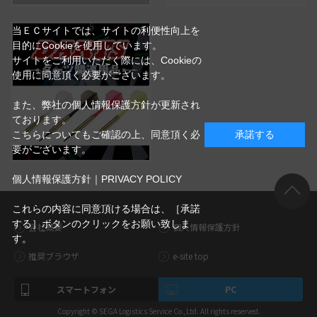
当ＥＣサイトでは、サイトの利便性向上を
目的にCookieを使用しています。
サイトをご利用いただく際には、Cookieの
使用に同意頂く必要がございます。
また、弊社の個人情報保護方針が更新され
ております。
こちらについてもご確認の上、同意頂く必
承諾する
要がございます。
個人情報保護方針｜PRIVACY POLICY
これらの内容に同意頂ける場合は、［承諾
する］ボタンのクリックをお願い致しま
会社概要
個人情報保護方針
す。
推奨ブラウザ
e-site top
スマートフォン
PC
Copyright © SEGA Logistics Service Co.,Ltd. All rights reserved.