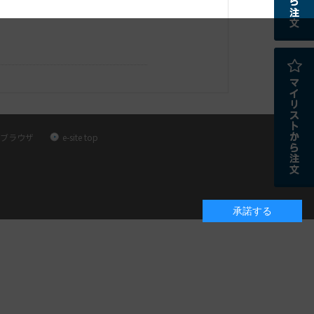
ブラウザ
e-site top
承諾する