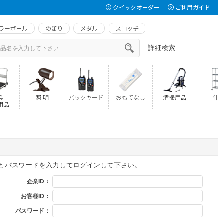
クイックオーダー
ご利用ガイド
ラーボール
のぼり
メダル
スコッチ
詳細検索
業
照 明
バックヤード
おもてなし
清掃用品
什
用品
Dとパスワードを入力してログインして下さい。
企業ID：
お客様ID：
パスワード：