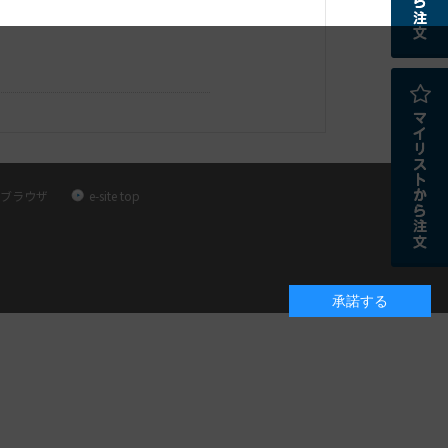
ブラウザ
e-site top
承諾する