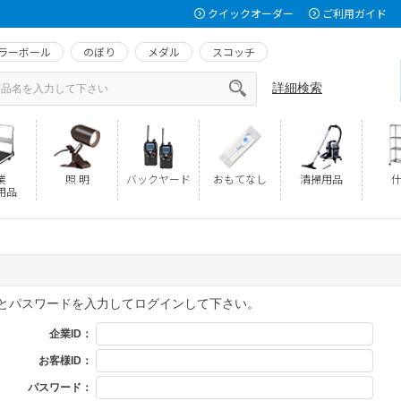
クイックオーダー
ご利用ガイド
ラーボール
のぼり
メダル
スコッチ
詳細検索
業
照 明
バックヤード
おもてなし
清掃用品
什
用品
Dとパスワードを入力してログインして下さい。
企業ID：
お客様ID：
パスワード：