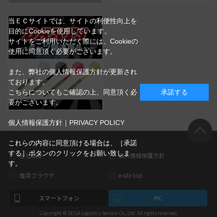
当ＥＣサイトでは、サイトの利便性向上を
目的にCookieを使用しています。
サイトをご利用いただく際には、Cookieの
使用に同意頂く必要がございます。
また、弊社の個人情報保護方針が更新され
ております。
こちらについてもご確認の上、同意頂く必
承諾する
要がございます。
個人情報保護方針｜PRIVACY POLICY
これらの内容に同意頂ける場合は、［承諾
する］ボタンのクリックをお願い致しま
会社概要
個人情報保護方針
す。
推奨ブラウザ
e-site top
スマートフォン
PC
Copyright © SEGA Logistics Service Co.,Ltd. All rights reserved.