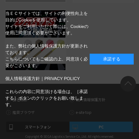
当ＥＣサイトでは、サイトの利便性向上を
目的にCookieを使用しています。
サイトをご利用いただく際には、Cookieの
使用に同意頂く必要がございます。
また、弊社の個人情報保護方針が更新され
ております。
こちらについてもご確認の上、同意頂く必
承諾する
要がございます。
個人情報保護方針｜PRIVACY POLICY
これらの内容に同意頂ける場合は、［承諾
する］ボタンのクリックをお願い致しま
会社概要
個人情報保護方針
す。
推奨ブラウザ
e-site top
スマートフォン
PC
Copyright © SEGA Logistics Service Co.,Ltd. All rights reserved.