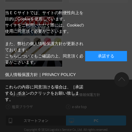
当ＥＣサイトでは、サイトの利便性向上を
目的にCookieを使用しています。
サイトをご利用いただく際には、Cookieの
使用に同意頂く必要がございます。
また、弊社の個人情報保護方針が更新され
ております。
こちらについてもご確認の上、同意頂く必
承諾する
要がございます。
個人情報保護方針｜PRIVACY POLICY
これらの内容に同意頂ける場合は、［承諾
する］ボタンのクリックをお願い致しま
会社概要
個人情報保護方針
す。
推奨ブラウザ
e-site top
スマートフォン
PC
Copyright © SEGA Logistics Service Co.,Ltd. All rights reserved.