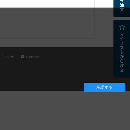
ブラウザ
e-site top
承諾する