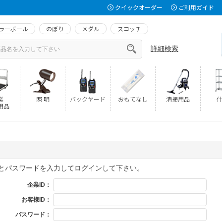
クイックオーダー
ご利用ガイド
ラーボール
のぼり
メダル
スコッチ
詳細検索
業
照 明
バックヤード
おもてなし
清掃用品
什
用品
Dとパスワードを入力してログインして下さい。
企業ID：
お客様ID：
パスワード：