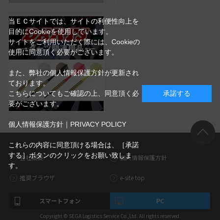
当ＥＣサイトでは、サイトの利便性向上を
目的にCookieを使用しています。
サイトをご利用いただく際には、Cookieの
使用に同意頂く必要がございます。
また、弊社の個人情報保護方針が更新され
ております。
こちらについてもご確認の上、同意頂く必
承諾する
要がございます。
個人情報保護方針｜PRIVACY POLICY
これらの内容に同意頂ける場合は、［承諾
する］ボタンのクリックをお願い致しま
会社概要
個人情報保護方針
す。
推奨ブラウザ
e-site top
スマートフォン
PC
Copyright © SEGA Logistics Service Co.,Ltd. All rights reserved.