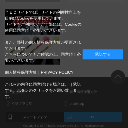
当ＥＣサイトでは、サイトの利便性向上を
目的にCookieを使用しています。
サイトをご利用いただく際には、Cookieの
使用に同意頂く必要がございます。
また、弊社の個人情報保護方針が更新され
ております。
こちらについてもご確認の上、同意頂く必
承諾する
要がございます。
個人情報保護方針｜PRIVACY POLICY
これらの内容に同意頂ける場合は、［承諾
する］ボタンのクリックをお願い致しま
会社概要
個人情報保護方針
す。
推奨ブラウザ
e-site top
スマートフォン
PC
Copyright © SEGA Logistics Service Co.,Ltd. All rights reserved.