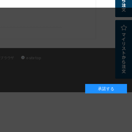
ブラウザ
e-site top
承諾する