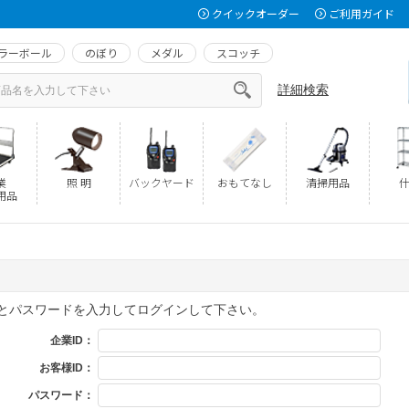
クイックオーダー
ご利用ガイド
ラーボール
のぼり
メダル
スコッチ
詳細検索
業
照 明
バックヤード
おもてなし
清掃用品
什
用品
Dとパスワードを入力してログインして下さい。
企業ID：
お客様ID：
パスワード：