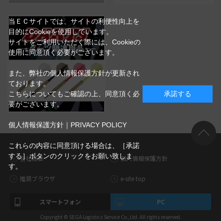
当ＥＣサイトでは、サイトの利便性向上を
目的にCookieを使用しています。
サイトをご利用いただく際には、Cookieの
使用に同意頂く必要がございます。
また、弊社の個人情報保護方針が更新され
ております。
こちらについてもご確認の上、同意頂く必
承諾する
要がございます。
個人情報保護方針｜PRIVACY POLICY
これらの内容に同意頂ける場合は、［承諾
する］ボタンのクリックをお願い致しま
会社概要
個人情報保護方針
す。
推奨ブラウザ
e-site top
スマートフォン
PC
Copyright © SEGA Logistics Service Co.,Ltd. All rights reserved.