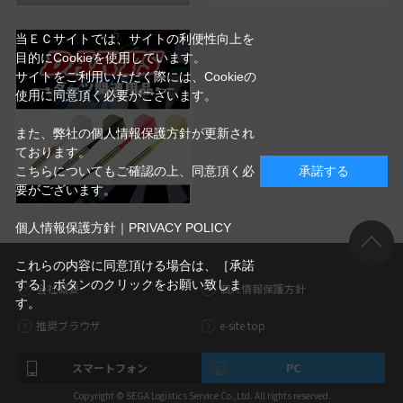
当ＥＣサイトでは、サイトの利便性向上を
目的にCookieを使用しています。
サイトをご利用いただく際には、Cookieの
使用に同意頂く必要がございます。
また、弊社の個人情報保護方針が更新され
ております。
こちらについてもご確認の上、同意頂く必
承諾する
要がございます。
個人情報保護方針｜PRIVACY POLICY
これらの内容に同意頂ける場合は、［承諾
する］ボタンのクリックをお願い致しま
会社概要
個人情報保護方針
す。
推奨ブラウザ
e-site top
スマートフォン
PC
Copyright © SEGA Logistics Service Co.,Ltd. All rights reserved.