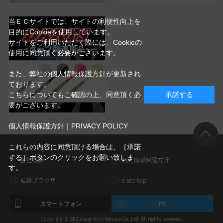
当ＥＣサイトでは、サイトの利便性向上を
目的にCookieを使用しています。
サイトをご利用いただく際には、Cookieの
使用に同意頂く必要がございます。
また、弊社の個人情報保護方針が更新され
ております。
こちらについてもご確認の上、同意頂く必
承諾する
要がございます。
個人情報保護方針｜PRIVACY POLICY
これらの内容に同意頂ける場合は、［承諾
する］ボタンのクリックをお願い致しま
会社概要
個人情報保護方針
す。
推奨ブラウザ
e-site top
スマートフォン
PC
Copyright © SEGA Logistics Service Co.,Ltd. All rights reserved.