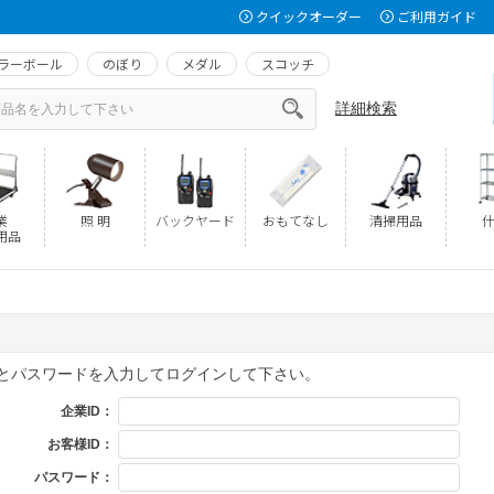
クイックオーダー
ご利用ガイド
ラーボール
のぼり
メダル
スコッチ
詳細検索
業
照 明
バックヤード
おもてなし
清掃用品
什
用品
Dとパスワードを入力してログインして下さい。
企業ID：
お客様ID：
パスワード：