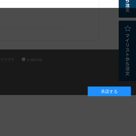
ブラウザ
e-site top
承諾する