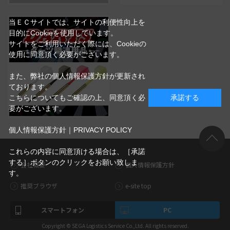
当ＥＣサイトでは、サイトの利便性向上を
目的にCookieを使用しています。
サイトをご利用いただく際には、Cookieの
使用に同意頂く必要がございます。
また、弊社の個人情報保護方針が更新され
ております。
こちらについてもご確認の上、同意頂く必
承諾する
要がございます。
個人情報保護方針｜PRIVACY POLICY
これらの内容に同意頂ける場合は、［承諾
する］ボタンのクリックをお願い致しま
会社概要
個人情報保護方針
す。
推奨ブラウザ
e-site top
スマートフォン
PC
Copyright © SEGA Logistics Service Co.,Ltd. All rights reserved.