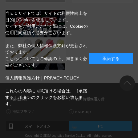
当ＥＣサイトでは、サイトの利便性向上を
目的にCookieを使用しています。
サイトをご利用いただく際には、Cookieの
使用に同意頂く必要がございます。
また、弊社の個人情報保護方針が更新され
ております。
こちらについてもご確認の上、同意頂く必
承諾する
要がございます。
個人情報保護方針｜PRIVACY POLICY
これらの内容に同意頂ける場合は、［承諾
する］ボタンのクリックをお願い致しま
会社概要
個人情報保護方針
す。
推奨ブラウザ
e-site top
スマートフォン
PC
Copyright © SEGA Logistics Service Co.,Ltd. All rights reserved.