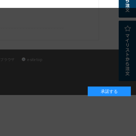
ブラウザ
e-site top
承諾する