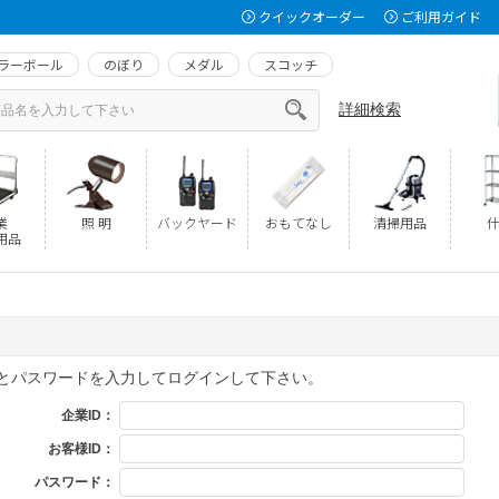
クイックオーダー
ご利用ガイド
ラーボール
のぼり
メダル
スコッチ
詳細検索
業
照 明
バックヤード
おもてなし
清掃用品
什
用品
Dとパスワードを入力してログインして下さい。
企業ID：
お客様ID：
パスワード：