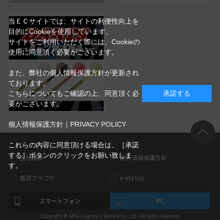
当ＥＣサイトでは、サイトの利便性向上を
目的にCookieを使用しています。
サイトをご利用いただく際には、Cookieの
使用に同意頂く必要がございます。
また、弊社の個人情報保護方針が更新され
ております。
こちらについてもご確認の上、同意頂く必
承諾する
要がございます。
個人情報保護方針｜PRIVACY POLICY
これらの内容に同意頂ける場合は、［承諾
する］ボタンのクリックをお願い致しま
会社概要
個人情報保護方針
す。
推奨ブラウザ
e-site top
スマートフォン
PC
Copyright © SEGA Logistics Service Co.,Ltd. All rights reserved.