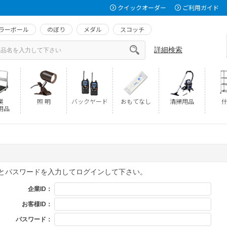
クイックオーダー
ご利用ガイド
ラーボール
のぼり
メダル
スコッチ
詳細検索
業
照 明
バックヤード
おもてなし
清掃用品
什
用品
Dとパスワードを入力してログインして下さい。
企業ID：
お客様ID：
パスワード：