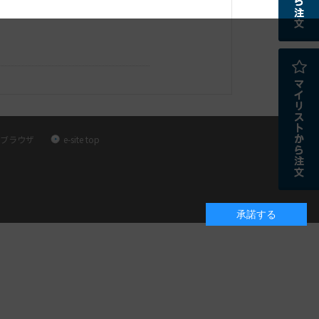
ブラウザ
e-site top
承諾する