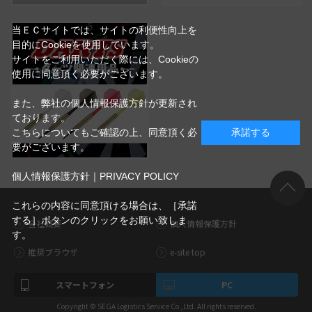
当ＥＣサイトでは、サイトの利便性向上を
目的にCookieを使用しています。
サイトをご利用いただく際には、Cookieの
使用に同意頂く必要がございます。
また、弊社の個人情報保護方針が更新され
ております。
こちらについてもご確認の上、同意頂く必
承諾する
要がございます。
個人情報保護方針｜PRIVACY POLICY
これらの内容に同意頂ける場合は、［承諾
する］ボタンのクリックをお願い致しま
会社概要
個人情報保護方針
す。
推奨ブラウザ
e-site top
スマートフォン
PC
Copyright © SEGA Logistics Service Co.,Ltd. All rights reserved.