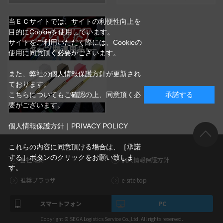
当ＥＣサイトでは、サイトの利便性向上を
目的にCookieを使用しています。
サイトをご利用いただく際には、Cookieの
使用に同意頂く必要がございます。
また、弊社の個人情報保護方針が更新され
ております。
こちらについてもご確認の上、同意頂く必
承諾する
要がございます。
個人情報保護方針｜PRIVACY POLICY
これらの内容に同意頂ける場合は、［承諾
する］ボタンのクリックをお願い致しま
会社概要
個人情報保護方針
す。
推奨ブラウザ
e-site top
スマートフォン
PC
Copyright © SEGA Logistics Service Co.,Ltd. All rights reserved.