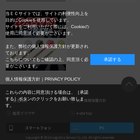
当ＥＣサイトでは、サイトの利便性向上を
目的にCookieを使用しています。
サイトをご利用いただく際には、Cookieの
使用に同意頂く必要がございます。
また、弊社の個人情報保護方針が更新され
ております。
こちらについてもご確認の上、同意頂く必
承諾する
要がございます。
個人情報保護方針｜PRIVACY POLICY
これらの内容に同意頂ける場合は、［承諾
する］ボタンのクリックをお願い致しま
会社概要
個人情報保護方針
す。
推奨ブラウザ
e-site top
スマートフォン
PC
Copyright © SEGA Logistics Service Co.,Ltd. All rights reserved.