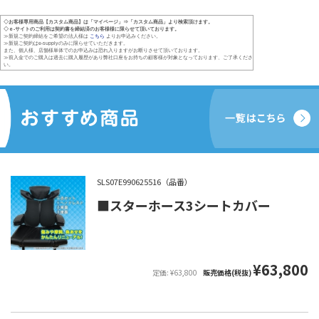
◇お客様専用商品【カスタム商品】は「マイページ」⇒「カスタム商品」より検索頂けます。
◇ｅ-サイトのご利用は契約書を締結済のお客様様に限らせて頂いております。
≫新規ご契約締結をご希望の法人様は
こちら
よりお申込みください。
≫新規ご契約はe-supplyのみに限らせていただきます。
また、個人様、店舗様単体でのお申込みは恐れ入りますがお断りさせて頂いております。
≫前入金でのご購入は過去に購入履歴があり弊社口座をお持ちの顧客様が対象となっております、ご了承くださ
い。
SLS07E990625516（品番）
■スターホース3シートカバー
¥63,800
定価: ¥63,800
販売価格(税抜)