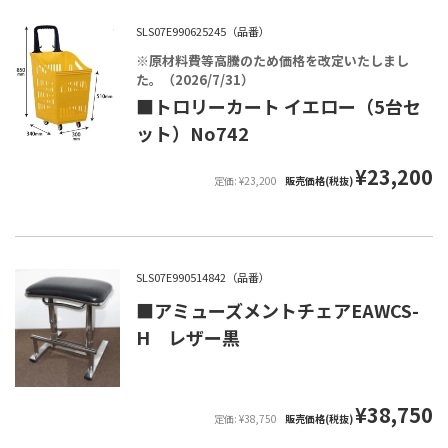
SLS07E990625245（品番）
※原材料費等高騰のため価格を改定いたしまし
た。（2026/7/31）
■トロリーカート イエロー（5台セ
ット）No742
¥23,200
定価: ¥23,200
販売価格(税抜)
SLS07E990514842（品番）
■アミューズメントチェアEAWCS-
H レザー黒
¥38,750
定価: ¥38,750
販売価格(税抜)