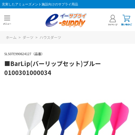
充実したアミューズメント施設向けのサプライ用品
ホーム
>
ダーツ
>
ハウスダーツ
SLS07E990624127（品番）
■BarLip(バーリップセット)ブルー
0100301000034