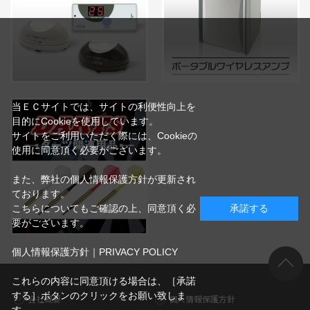
当ＥＣサイトでは、サイトの利便性向上を
目的にCookieを使用しています。
サイトをご利用いただく際には、Cookieの
使用に同意頂く必要がございます。
また、弊社の個人情報保護方針が更新され
ております。
こちらについてもご確認の上、同意頂く必
承諾する
要がございます。
個人情報保護方針｜PRIVACY POLICY
これらの内容に同意頂ける場合は、［承諾
する］ボタンのクリックをお願い致しま
会社概要
個人情報保護方針
す。