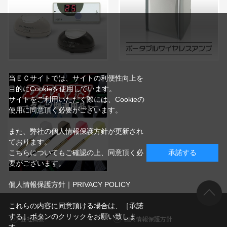
当ＥＣサイトでは、サイトの利便性向上を
目的にCookieを使用しています。
サイトをご利用いただく際には、Cookieの
使用に同意頂く必要がございます。
また、弊社の個人情報保護方針が更新され
ております。
こちらについてもご確認の上、同意頂く必
承諾する
要がございます。
個人情報保護方針｜PRIVACY POLICY
これらの内容に同意頂ける場合は、［承諾
する］ボタンのクリックをお願い致しま
会社概要
個人情報保護方針
す。