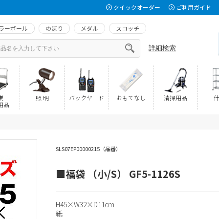
クイックオーダー
ご利用ガイド
ラーボール
のぼり
メダル
スコッチ
詳細検索
業
照 明
バックヤード
おもてなし
清掃用品
什
用品
SLS07EP00000215（品番）
■福袋 （小/S） GF5-1126S
H45×W32×D11cm
紙