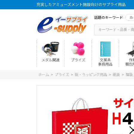
充実したアミューズメント施設向けのサプライ用品
話題のキーワード
カ
メダル関連
プライズ
文房具
作
事務用品
梱包
ホーム
プライズ
袋・ラッピング用品
紙袋
福袋
>
>
>
>