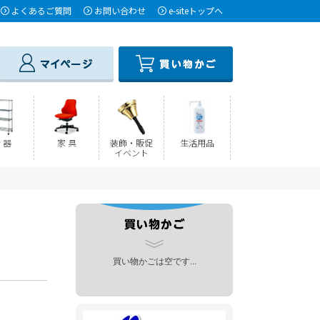
よくあるご質問
お問い合わせ
e-siteトップへ
 器
家 具
装飾・販促
生活用品
イベント
買い物かごは空です...