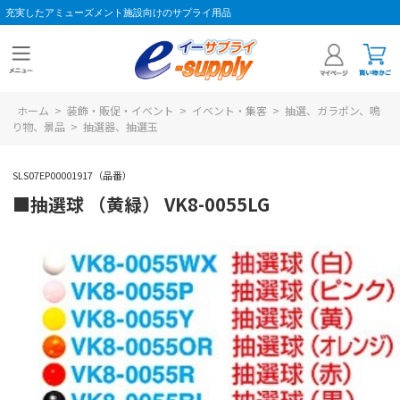
充実したアミューズメント施設向けのサプライ用品
ホーム
>
装飾・販促・イベント
>
イベント・集客
>
抽選、ガラポン、鳴
り物、景品
>
抽選器、抽選玉
SLS07EP00001917（品番）
■抽選球 （黄緑） VK8-0055LG