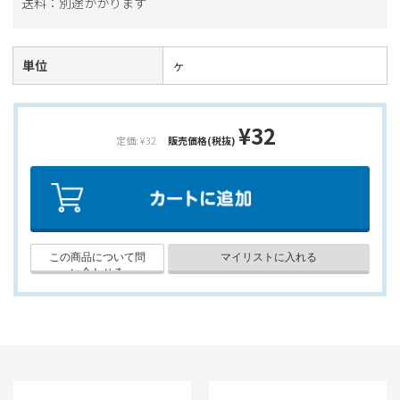
送料：別途かかります
単位
ヶ
¥32
定価: ¥32
販売価格(税抜)