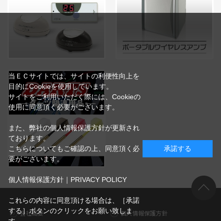
当ＥＣサイトでは、サイトの利便性向上を
目的にCookieを使用しています。
サイトをご利用いただく際には、Cookieの
使用に同意頂く必要がございます。
また、弊社の個人情報保護方針が更新され
ております。
こちらについてもご確認の上、同意頂く必
承諾する
要がございます。
個人情報保護方針｜PRIVACY POLICY
これらの内容に同意頂ける場合は、［承諾
する］ボタンのクリックをお願い致しま
会社概要
個人情報保護方針
す。