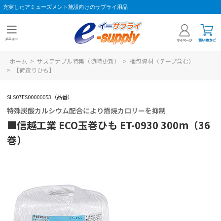
充実したアミューズメント施設向けのサプライ用品
ホーム
>
サステナブル特集（随時更新）
>
梱包資材（テープ含む）
>
【荷造りひも】
SLS07ES00000053（品番）
特殊炭酸カルシウム配合により燃焼カロリーを抑制
■信越工業 ECO玉巻ひも ET-0930 300m（36
巻）