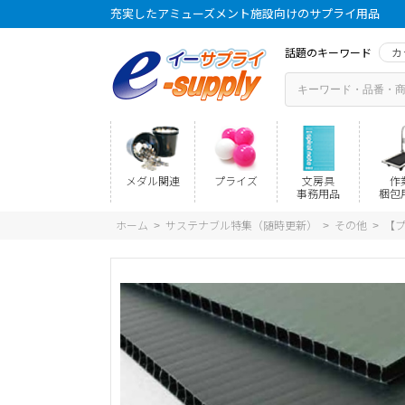
充実したアミューズメント施設向けのサプライ用品
話題のキーワード
カ
メダル関連
プライズ
文房具
作
事務用品
梱包
ホーム
サステナブル特集（随時更新）
その他
【
>
>
>