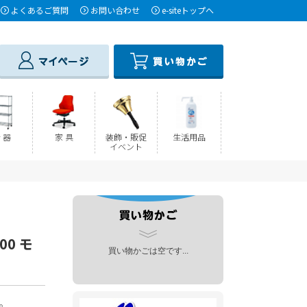
よくあるご質問
お問い合わせ
e-siteトップへ
 器
家 具
装飾・販促
生活用品
イベント
00 モ
買い物かごは空です...
。