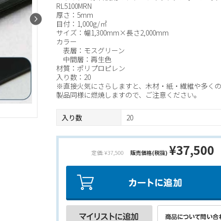
RL5100MRN
厚さ：5mm
目付：1,000g/㎡
サイズ：幅1,300mm×長さ2,000mm
カラー
表層：モスグリーン
中間層：再生色
材質：ポリプロピレン
入り数：20
※直接火気にさらしますと、木材・紙・繊維や多く
製品同様に燃焼しますので、ご注意ください。
入り数
20
¥37,500
定価: ¥37,500
販売価格(税抜)