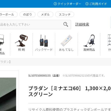
クイックオーダー
ご利用ガイド
ラーボール
のぼり
メダル
スコッチ
詳細検索
業
照 明
バックヤード
おもてなし
清掃用品
什
用品
プラダン】
SLS07ES00000155（品番）
※SLS07E990625210の代替品です。
プラダン［ミナエコ60］ 1,300×2,0
スグリーン
リサイクル原料使用のプラスティックダンボールです