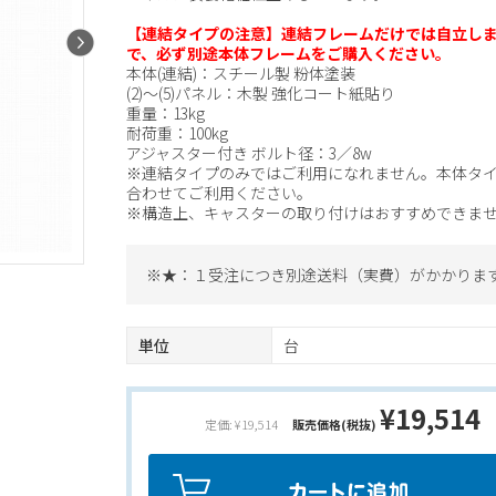
【連結タイプの注意】連結フレームだけでは自立し
で、必ず別途本体フレームをご購入ください。
本体(連結)：スチール製 粉体塗装
(2)～(5)パネル：木製 強化コート紙貼り
重量：13kg
耐荷重：100kg
アジャスター付き ボルト径：3／8w
※連結タイプのみではご利用になれません。本体タ
合わせてご利用ください。
※構造上、キャスターの取り付けはおすすめできま
※★：１受注につき別途送料（実費）がかかりま
単位
台
¥19,514
定価: ¥19,514
販売価格(税抜)