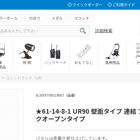
クイックオーダー
ご利用ガイド
ラーボール
のぼり
メダル
スコッチ
詳細検索
業
照 明
バックヤード
おもてなし
清掃用品
什
用品
ユニットラック（UR）
>
SLS07ET00119037（品番）
★61-14-8-1 UR90 壁面タイプ 連結
クオープンタイプ
パネルは表裏化粧仕上げしています。