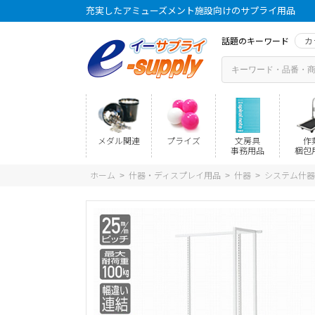
充実したアミューズメント施設向けのサプライ用品
話題のキーワード
カ
メダル関連
プライズ
文房具
作
事務用品
梱包
ホーム
什器・ディスプレイ用品
什器
システム什器
>
>
>