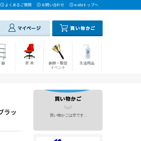
よくあるご質問
お問い合わせ
e-siteトップへ
 器
家 具
装飾・販促
生活用品
イベント
 ブラッ
買い物かごは空です...