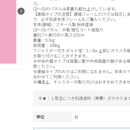
ク。
(2)～(5)のパネルは表裏化粧仕上げしています。
【連結タイプの注意】連結フレームだけでは自立し
で、必ず別途本体フレームをご購入ください。
本体(連結)：スチール製 粉体塗装
(2)～(5)パネル：木製 強化コート紙貼り
幅92.7×奥行43×高さ135cm
重量：9.7kg
耐荷重：100kg
アジャスター付き ボルト径：3／8w 上部にガラス天板(61-
を取り付けることができます。
※中央片面タイプは背面に壁や中央両面什器がある
用ください。
※連結タイプのみではご利用になれません。本体タ
合わせてご利用ください。
※構造上、キャスターの取り付けはおすすめできま
※★：１受注につき別途送料（実費）がかかりま
単位
台