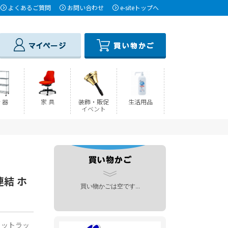
よくあるご質問
お問い合わせ
e-siteトップへ
 器
家 具
装飾・販促
生活用品
イベント
連結 ホ
買い物かごは空です...
ニットラッ