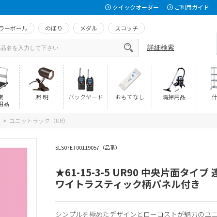
クイックオーダー
ご利用ガイド
ラーボール
のぼり
メダル
スコッチ
詳細検索
業
照 明
バックヤード
おもてなし
清掃用品
什
用品
ユニットラック（UR）
>
SLS07ET00119057（品番）
★61-15-3-5 UR90 中央片面タイプ 
ワイトラスティック柄パネル付き
シンプルを極めたデザインとローコストが魅力のユ