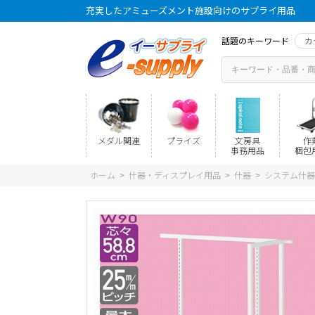
充実したアミューズメント施設向けのサプライ用品
話題のキーワード
カ
メダル関連
プライズ
文房具
作
事務用品
梱包
ホーム
什器・ディスプレイ用品
什器
システム什器
>
>
>