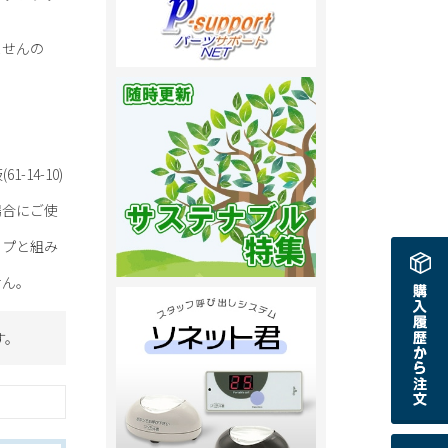
ませんの
14-10)
場合にご使
イプと組み
せん。
す。