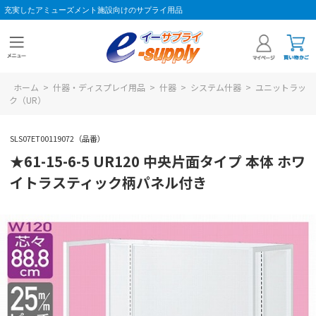
充実したアミューズメント施設向けのサプライ用品
ホーム
>
什器・ディスプレイ用品
>
什器
>
システム什器
>
ユニットラッ
ク（UR）
SLS07ET00119072（品番）
★61-15-6-5 UR120 中央片面タイプ 本体 ホワ
イトラスティック柄パネル付き