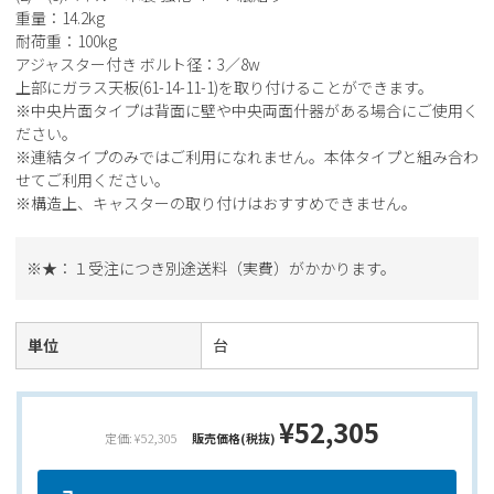
重量：14.2kg
耐荷重：100kg
アジャスター付き ボルト径：3／8w
上部にガラス天板(61-14-11-1)を取り付けることができます。
※中央片面タイプは背面に壁や中央両面什器がある場合にご使用く
ださい。
※連結タイプのみではご利用になれません。本体タイプと組み合わ
せてご利用ください。
※構造上、キャスターの取り付けはおすすめできません。
※★：１受注につき別途送料（実費）がかかります。
単位
台
¥52,305
定価: ¥52,305
販売価格(税抜)