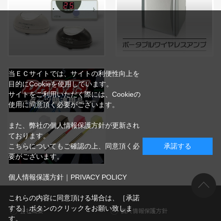
当ＥＣサイトでは、サイトの利便性向上を
目的にCookieを使用しています。
サイトをご利用いただく際には、Cookieの
使用に同意頂く必要がございます。
また、弊社の個人情報保護方針が更新され
ております。
こちらについてもご確認の上、同意頂く必
承諾する
要がございます。
個人情報保護方針｜PRIVACY POLICY
これらの内容に同意頂ける場合は、［承諾
する］ボタンのクリックをお願い致しま
会社概要
個人情報保護方針
す。