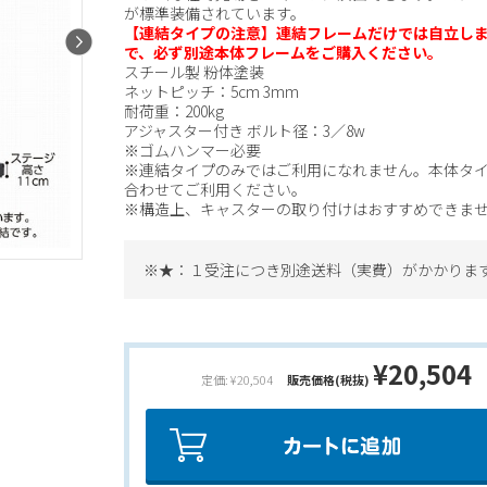
が標準装備されています。
【連結タイプの注意】連結フレームだけでは自立し
で、必ず別途本体フレームをご購入ください。
スチール製 粉体塗装
ネットピッチ：5cm 3mm
耐荷重：200kg
アジャスター付き ボルト径：3／8w
※ゴムハンマー必要
※連結タイプのみではご利用になれません。本体タ
合わせてご利用ください。
※構造上、キャスターの取り付けはおすすめできま
※★：１受注につき別途送料（実費）がかかりま
¥20,504
定価: ¥20,504
販売価格(税抜)