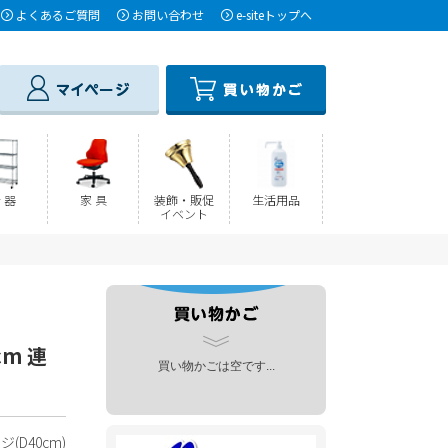
よくあるご質問
お問い合わせ
e-siteトップへ
 器
家 具
装飾・販促
生活用品
イベント
cm 連
買い物かごは空です...
D40cm)