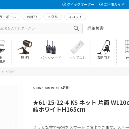
クイックオーダー
ご利用ガイド
ラーボール
のぼり
メダル
スコッチ
詳細検索
業
照 明
バックヤード
おもてなし
清掃用品
什
用品
KZ/KS
>
SLS07ET00119175（品番）
★61-25-22-4 KS ネット 片面 W120
結ホワイトH165cm
スリムな柱で売場をスマートに演出できます。ステージ(