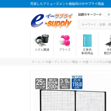
充実したアミューズメント施設向けのサプライ用品
話題のキーワード
カ
メダル関連
プライズ
文房具
作
事務用品
梱包
ホーム
什器・ディスプレイ用品
什器
システム什器
>
>
>