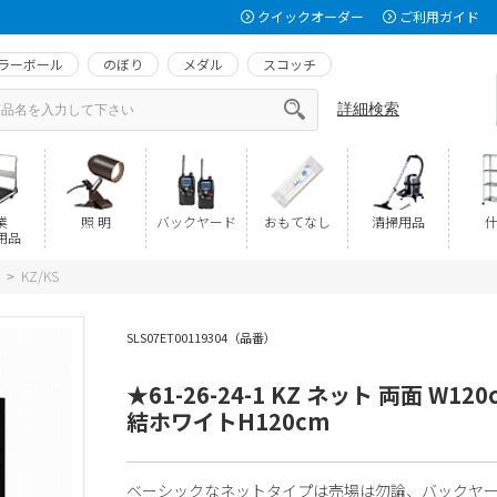
クイックオーダー
ご利用ガイド
ラーボール
のぼり
メダル
スコッチ
詳細検索
業
照 明
バックヤード
おもてなし
清掃用品
什
用品
KZ/KS
>
SLS07ET00119304（品番）
★61-26-24-1 KZ ネット 両面 W120
結ホワイトH120cm
ベーシックなネットタイプは売場は勿論、バックヤ