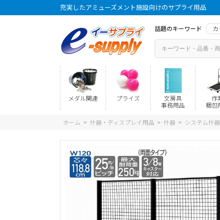
充実したアミューズメント施設向けのサプライ用品
話題のキーワード
カ
メダル関連
プライズ
文房具
作
事務用品
梱包
ホーム
什器・ディスプレイ用品
什器
システム什器
>
>
>