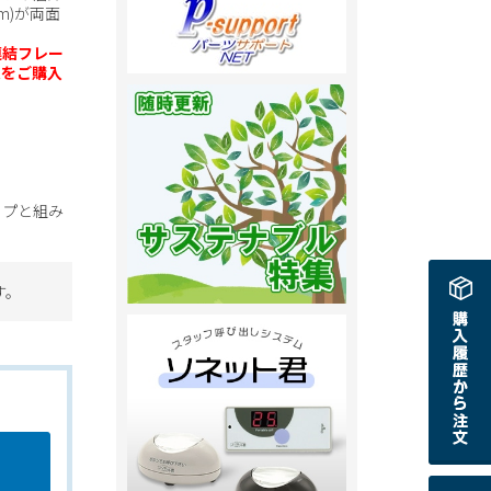
m)が両面
連結フレー
ムをご購入
イプと組み
す。