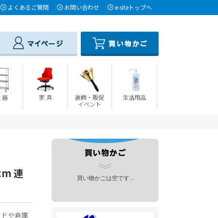
よくあるご質問
お問い合わせ
e-siteトップへ
 器
家 具
装飾・販促
生活用品
イベント
cm 連
買い物かごは空です...
ードや倉庫