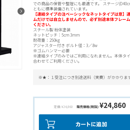
での商品の保管や整理にも最適です。 ステージ(D40c
ともに標準装備されています。
【連結タイプの注ベーシックなネットタイプは意】
ムだけでは自立しませんので、必ず別途本体フレー
ください。
スチール製 粉体塗装
ネットピッチ：5cm 3mm
耐荷重：250kg
アジャスター付き ボルト径：3／8w
※ゴムハンマー必要
※連結タイプのみではご利用になれません。本体タ
合わせてご利用ください。
※★：１受注につき別途送料（実費）がかかりま
¥24,860
定価: ¥24,860
販売価格(税抜)