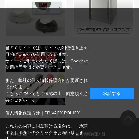
当ＥＣサイトでは、サイトの利便性向上を
目的にCookieを使用しています。
サイトをご利用いただく際には、Cookieの
使用に同意頂く必要がございます。
また、弊社の個人情報保護方針が更新され
ております。
こちらについてもご確認の上、同意頂く必
承諾する
要がございます。
個人情報保護方針｜PRIVACY POLICY
これらの内容に同意頂ける場合は、［承諾
する］ボタンのクリックをお願い致しま
会社概要
個人情報保護方針
す。