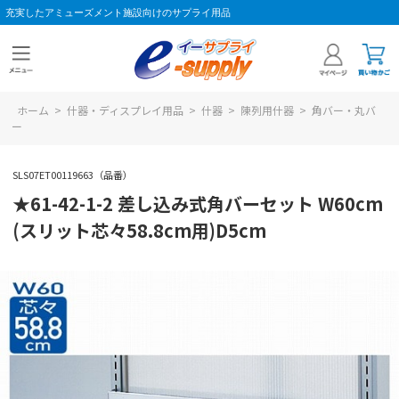
充実したアミューズメント施設向けのサプライ用品
ホーム
>
什器・ディスプレイ用品
>
什器
>
陳列用什器
>
角バー・丸バ
ー
SLS07ET00119663（品番）
★61-42-1-2 差し込み式角バーセット W60cm
(スリット芯々58.8cm用)D5cm