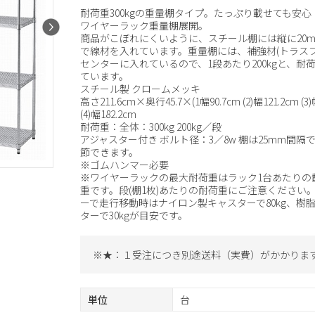
耐荷重300kgの重量棚タイプ。たっぷり載せても安心
ワイヤーラック重量棚展開。
商品がこぼれにくいように、スチール棚には縦に20
で線材を入れています。重量棚には、補強材(トラスフ
センターに入れているので、1段あたり200kgと、耐
ています。
スチール製 クロームメッキ
高さ211.6cm×奥行45.7×(1幅90.7cm (2)幅121.2cm (3)
(4)幅182.2cm
耐荷重：全体：300kg 200kg／段
アジャスター付き ボルト径：3／8w 棚は25mm間隔
節できます。
※ゴムハンマー必要
※ワイヤーラックの最大耐荷重はラック1台あたりの
重です。段(棚1枚)あたりの耐荷重にご注意ください
ーで走行移動時はナイロン製キャスターで80kg、樹
ターで30kgが目安です。
※★：１受注につき別途送料（実費）がかかりま
単位
台