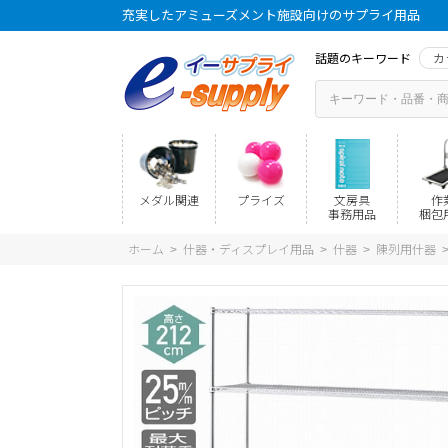
充実したアミューズメント施設向けのサプライ用品
話題のキーワード
カ
メダル関連
プライズ
文房具
作
事務用品
梱包
ホーム
什器・ディスプレイ用品
什器
陳列用什器
>
>
>