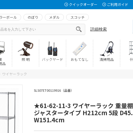
クイックオーダー
ご利用ガイド
ラーボール
のぼり
メダル
スコッチ
詳細検索
業
照 明
バックヤード
おもてなし
清掃用品
什
用品
ワイヤーラック
>
SLS07ET00119916（品番）
★61-62-11-3 ワイヤーラック 重量
ジャスタータイプ H212cm 5段 D45.
W151.4cm