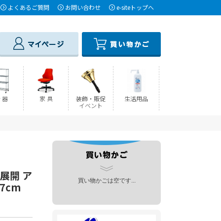
よくあるご質問
お問い合わせ
e-siteトップへ
 器
家 具
装飾・販促
生活用品
イベント
棚展開 ア
買い物かごは空です...
7cm