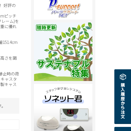
！ 好評の
mmピッチ
レーム)を
荷重に優れ
幅151.4cm
で高さを調
静止時の荷
。キャスタ
脂製キャス
す。