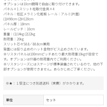
オプションは10cm間隔で自由に取り付けできます。
パネル×1 スリット柱取付金具×4
パネル：低圧メラミン化粧板 レール：アルミ(片面)
(1)H90cm (2)H120cm
パネル厚：18mm
レールピッチ：10cm
重量：(1)14kg (2)22kg
耐荷重：20kg
スリット芯々58.8／88.8cm兼用
背面には反り止めのハット金物がビス止めされています。
※リスタパネルは100mmピッチあたり最大耐荷重10kgが目安で
す。オプションは什器の耐荷重内でご利用ください。
※リスタシリーズにはステージが標準装備されているので、他の下
部オプションが使用できません。あらかじめご了承ください。
※★：１受注につき別途送料（実費）がかかります。
単位
セット