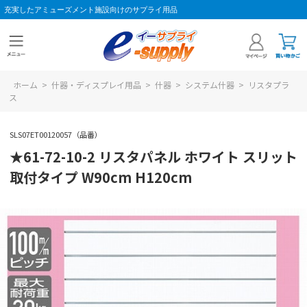
充実したアミューズメント施設向けのサプライ用品
ホーム
>
什器・ディスプレイ用品
>
什器
>
システム什器
>
リスタプラ
ス
SLS07ET00120057（品番）
★61-72-10-2 リスタパネル ホワイト スリット
取付タイプ W90cm H120cm